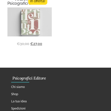
In offerta!
Psicografici Editore
€
30,00
€
27,00
Psicografici Editore
Chi siamo
Shop
La tua idea
Spedizioni