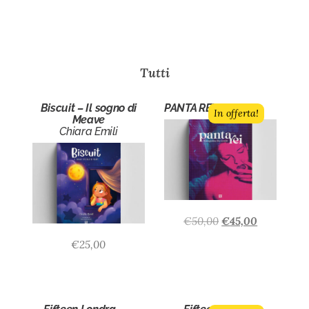
Tutti
Biscuit – Il sogno di
PANTA REI n.1
In offerta!
Meave
Chiara Emili
€
50,00
€
45,00
€
25,00