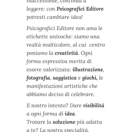
inaccessibile, continua a
leggere: con
Psicografici Editore
potresti cambiare idea!
Psicografici Editore non ama le
etichette univoche: siamo una
realtà multicolore, al cui centro
poniamo la
creatività
. Ogni
forma espressiva merita di
essere valorizzata:
illustrazione
,
fotografia
,
saggistica
e
giochi,
le
manifestazioni artistiche che
abbiamo deciso di celebrare.
Il nostro intento? Dare
visibilità
a ogni forma di
idea
.
Trovare la
soluzione
più adatta
a te? La nostra specialità.