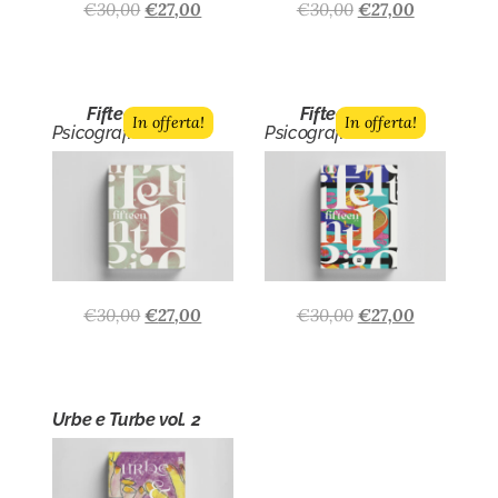
€
30,00
€
27,00
€
30,00
€
27,00
Fifteen n.7
Fifteen n.6
In offerta!
In offerta!
Psicografici Editore
Psicografici Editore
€
30,00
€
27,00
€
30,00
€
27,00
Urbe e Turbe vol. 2