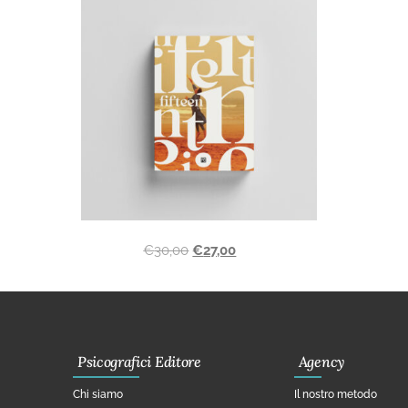
€
30,00
€
27,00
Psicografici Editore
Agency
Chi siamo
Il nostro metodo