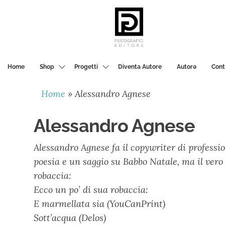
PSICOGRAFICI
EDITORE
Home
Shop
Progetti
Diventa Autore
Autorә
Cont
Home
»
Alessandro Agnese
Alessandro Agnese
Alessandro Agnese fa il copywriter di profess
poesia e un saggio su Babbo Natale, ma il vero 
robaccia:
Ecco un po’ di sua robaccia:
E marmellata sia (YouCanPrint)
Sott’acqua (Delos)