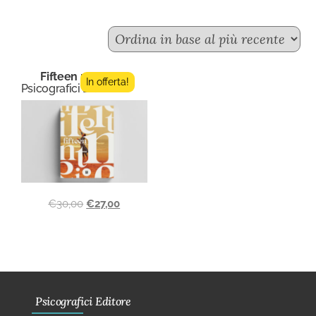
Fifteen n.11
In offerta!
Psicografici Editore
€
30,00
€
27,00
Psicografici Editore