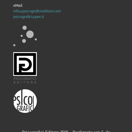
eMail:
info@psicograficieditore.com
psicografici@pec.it
Psicografici Editore 2021 - Realizzato con
&
da