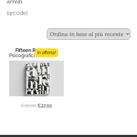
arredi
[qrcode]
Fifteen Roma
In offerta!
Psicografici Editore
€
30,00
€
27,00