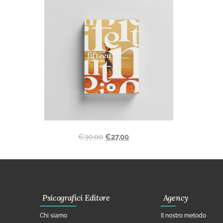
€
30,00
€
27,00
Psicografici Editore
Agency
Chi siamo
Il nostro metodo