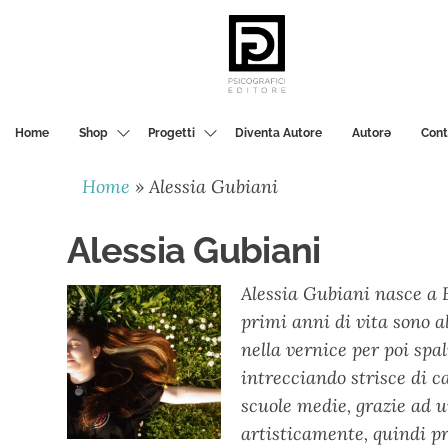
PSICOGRAFICI
EDITORE
Home
Shop
Progetti
Diventa Autore
Autorә
Cont
Home
»
Alessia Gubiani
Alessia Gubiani
Alessia Gubiani nasce a B
primi anni di vita sono al
nella vernice per poi spa
intrecciando strisce di ca
scuole medie, grazie ad un
artisticamente, quindi pr