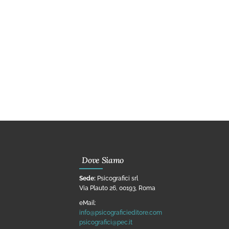
Dove Siamo
Sede:
Psicografici srl
Via Plauto 26, 00193, Roma
eMail:
info@psicograficieditore.com
psicografici@pec.it