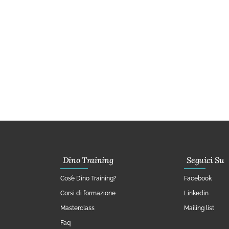
Dino Training
Seguici Su
Cos’è Dino Training?
Facebook
Corsi di formazione
Linkedin
Masterclass
Mailing list
Faq