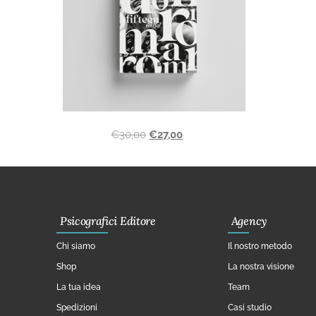
€
30,00
€
27,00
Psicografici Editore
Agency
Chi siamo
Il nostro metodo
Shop
La nostra visione
La tua idea
Team
Spedizioni
Casi studio