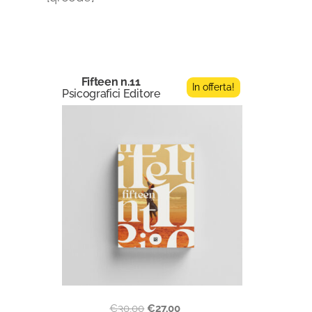
Fifteen n.11
In offerta!
Psicografici Editore
€
30,00
€
27,00