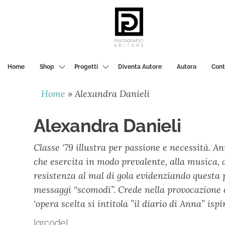
PSICOGRAFICI
EDITORE
Home
Shop
Progetti
Diventa Autore
Autorә
Cont
Home
»
Alexandra Danieli
Alexandra Danieli
Classe ‘79 illustra per passione e necessità. An
che esercita in modo prevalente, alla musica, 
resistenza al mal di gola evidenziando questa
messaggi “scomodi”. Crede nella provocazione 
‘opera scelta si intitola ”il diario di Anna” i
[qrcode]