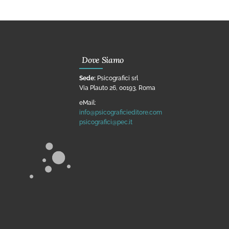
Dove Siamo
Sede:
Psicografici srl
Via Plauto 26, 00193, Roma
eMail:
info@psicograficieditore.com
psicografici@pec.it