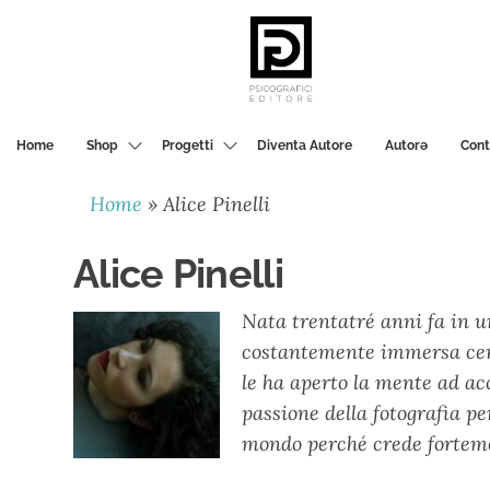
PSICOGRAFICI
EDITORE
Home
Shop
Progetti
Diventa Autore
Autorә
Cont
Home
»
Alice Pinelli
Alice Pinelli
Nata trentatré anni fa in u
costantemente immersa cerca
le ha aperto la mente ad acc
passione della fotografia pe
mondo perché crede forteme