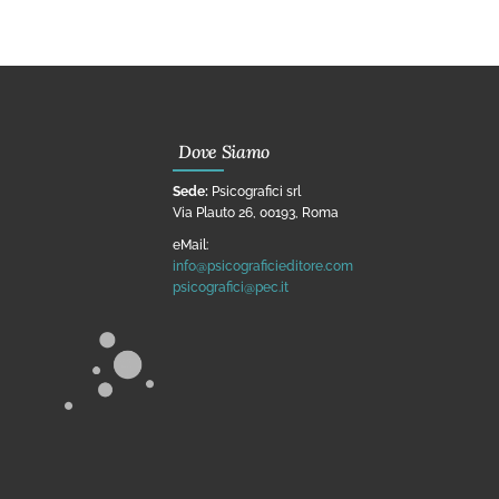
Dove Siamo
Sede:
Psicografici srl
Via Plauto 26, 00193, Roma
eMail:
info@psicograficieditore.com
psicografici@pec.it