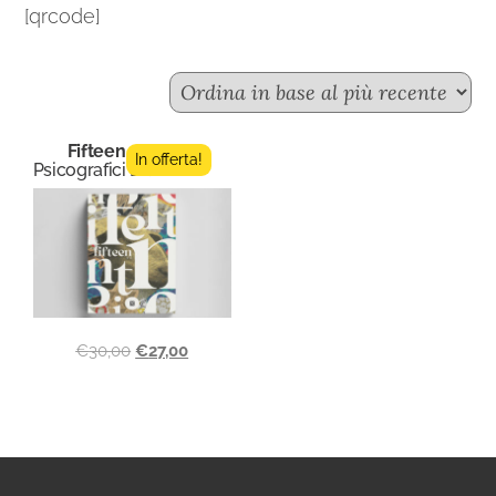
[qrcode]
Fifteen n.3
In offerta!
Psicografici Editore
€
30,00
€
27,00