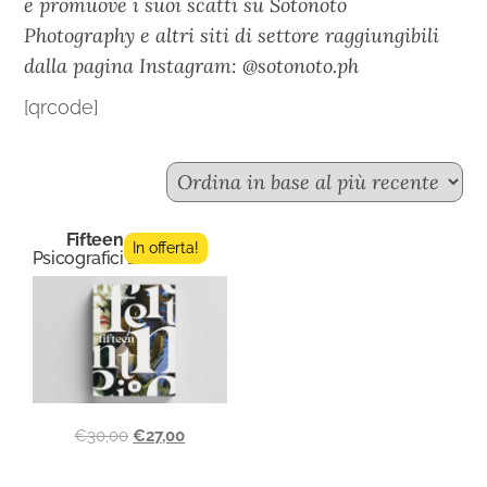
e promuove i suoi scatti su Sotonoto
Photography e altri siti di settore raggiungibili
dalla pagina Instagram: @sotonoto.ph
[qrcode]
Fifteen n.5
In offerta!
Psicografici Editore
€
30,00
€
27,00