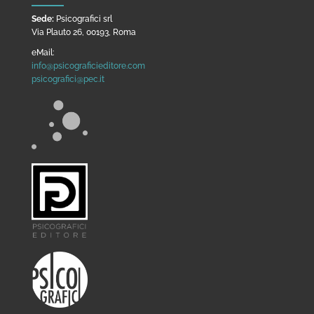
Sede:
Psicografici srl
Via Plauto 26, 00193, Roma
eMail:
info@psicograficieditore.com
psicografici@pec.it