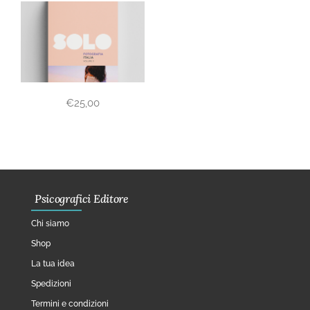
€
25,00
Psicografici Editore
Chi siamo
Shop
La tua idea
Spedizioni
Termini e condizioni