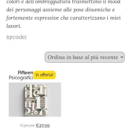
colori e dell’ombreggiatura trasmettono il mood
dei personaggi assieme alle pose dinamiche e
fortemente espressive che caratterizzano i miei
lavori.
[qrcode]
Fifteen n.4
In offerta!
Psicografici Editore
€
30,00
€
27,00