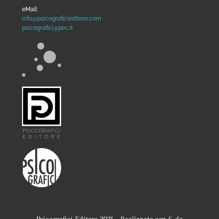
eMail:
info@psicograficieditore.com
psicografici@pec.it
Psicografici Editore 2021 - Realizzato con
&
da