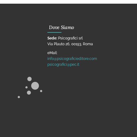
Dove Siamo
Sede:
Psicografici srl
Via Plauto 26, 00193, Roma
eMail:
info@psicograficieditore.com
psicografici@pec.it