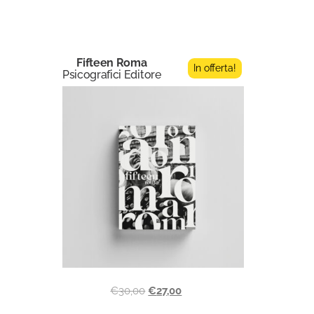
Fifteen Roma
In offerta!
Psicografici Editore
€
30,00
€
27,00