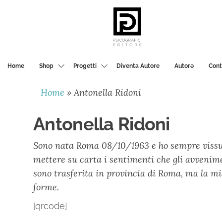
PSICOGRAFICI
EDITORE
Home
Shop
Progetti
Diventa Autore
Autorә
Cont
Home
»
Antonella Ridoni
Antonella Ridoni
Sono nata Roma 08/10/1963 e ho sempre vissuto
mettere su carta i sentimenti che gli avvenime
sono trasferita in provincia di Roma, ma la mia
forme.
[qrcode]