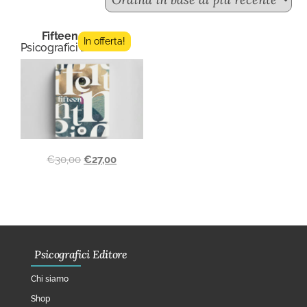
Fifteen n.2
In offerta!
Psicografici Editore
€
30,00
€
27,00
Psicografici Editore
Chi siamo
Shop