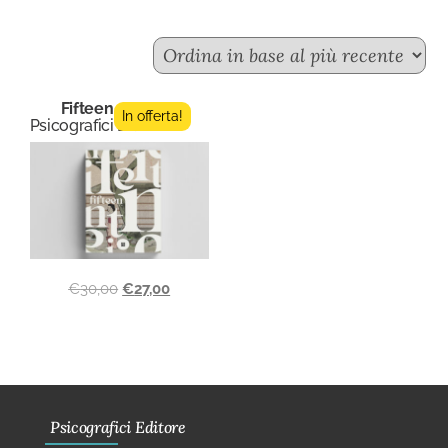
Fifteen n.4
In offerta!
Psicografici Editore
€
30,00
€
27,00
Psicografici Editore