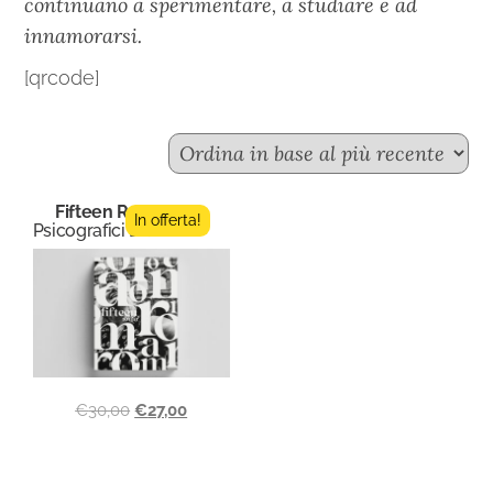
continuano a sperimentare, a studiare e ad
innamorarsi.
[qrcode]
Fifteen Roma
In offerta!
Psicografici Editore
€
30,00
€
27,00