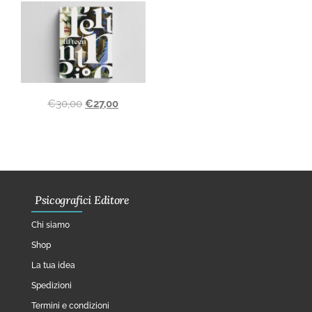
€
30,00
€
27,00
Psicografici Editore
Chi siamo
Shop
La tua idea
Spedizioni
Termini e condizioni