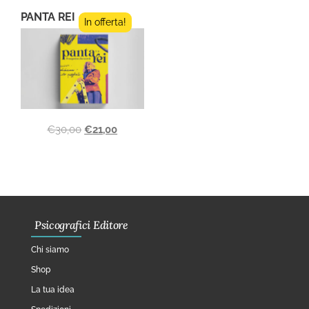
PANTA REI
In offerta!
€
30,00
€
21,00
Psicografici Editore
Chi siamo
Shop
La tua idea