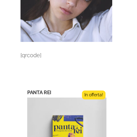
[qrcode]
PANTA REI
In offerta!