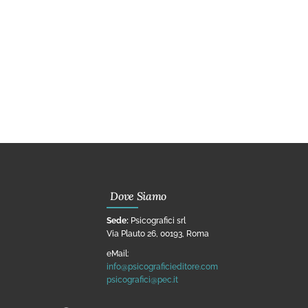
Dove Siamo
Sede:
Psicografici srl
Via Plauto 26, 00193, Roma
eMail:
info@psicograficieditore.com
psicografici@pec.it