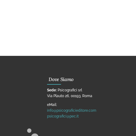
Dove Siamo
Sede:
Psicografici srl
Via Plauto 26, 00193, Roma
eMail:
info@psicograficieditore.com
psicografici@pec.it