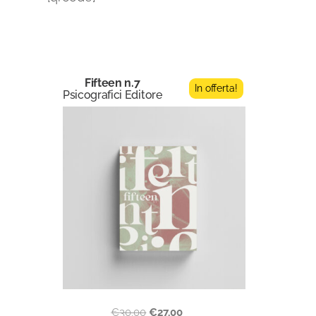
Fifteen n.7
In offerta!
Psicografici Editore
€
30,00
€
27,00