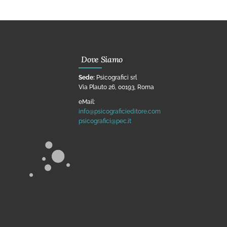
Dove Siamo
Sede:
Psicografici srl
Via Plauto 26, 00193, Roma
eMail:
info@psicograficieditore.com
psicografici@pec.it