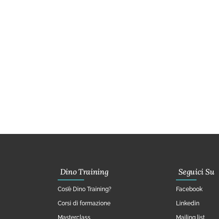
Dino Training
Seguici Su
Cos’è Dino Training?
Facebook
Corsi di formazione
Linkedin
Masterclass
Mailing list