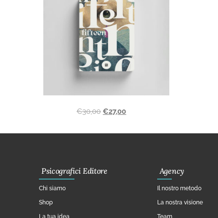
€
30,00
€
27,00
Psicografici Editore
Agency
Chi siamo
Il nostro metodo
Shop
La nostra visione
La tua idea
Team