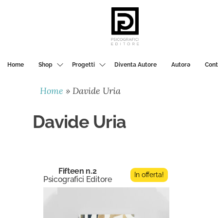
PSICOGRAFICI
EDITORE
Home
Shop
Progetti
Diventa Autore
Autorә
Cont
Home
»
Davide Uria
Davide Uria
Fifteen n.2
In offerta!
Psicografici Editore