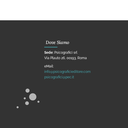
Dove Siamo
Sede:
Psicografici srl
Via Plauto 26, 00193, Roma
eMail:
info@psicograficieditore.com
psicografici@pec.it