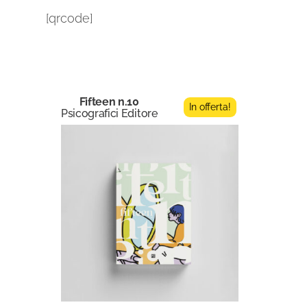
[qrcode]
Fifteen n.10
In offerta!
Psicografici Editore