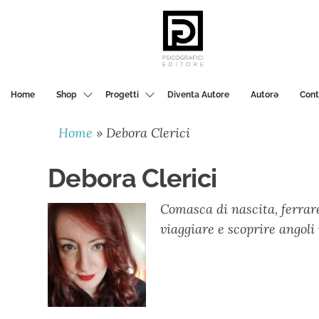
PSICOGRAFICI
EDITORE
Home
Shop
Progetti
Diventa Autore
Autorә
Cont
Home
»
Debora Clerici
Debora Clerici
Comasca di nascita, ferrar
viaggiare e scoprire angoli