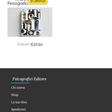
In offerta!
Psicografici Editore
€
30,00
€
27,00
Psicografici Editore
Chi siamo
Shop
La tua idea
Spedizioni