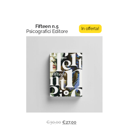
Fifteen n.5
In offerta!
Psicografici Editore
€
30,00
€
27,00