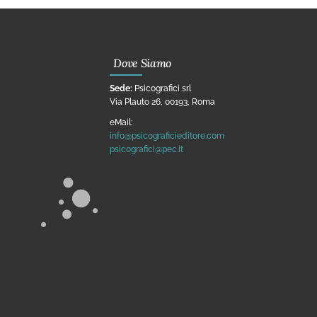
Dove Siamo
Sede:
Psicografici srl
Via Plauto 26, 00193, Roma
eMail:
info@psicograficieditore.com
psicografici@pec.it