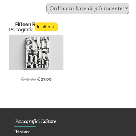
Fifteen Roma
In offerta!
Psicografici Editore
€
30,00
€
27,00
Psicografici Editore
Chi siamo