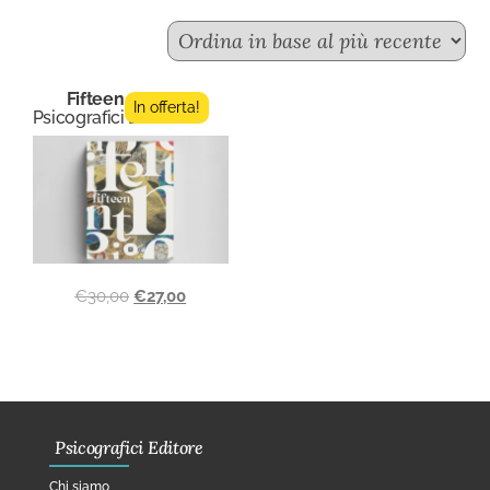
Fifteen n.3
In offerta!
Psicografici Editore
€
30,00
€
27,00
Psicografici Editore
Chi siamo