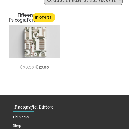
Fifteen n.4
In offerta!
Psicografici Editore
€
30,00
€
27,00
Psicografici Editore
Chi siamo
Shop