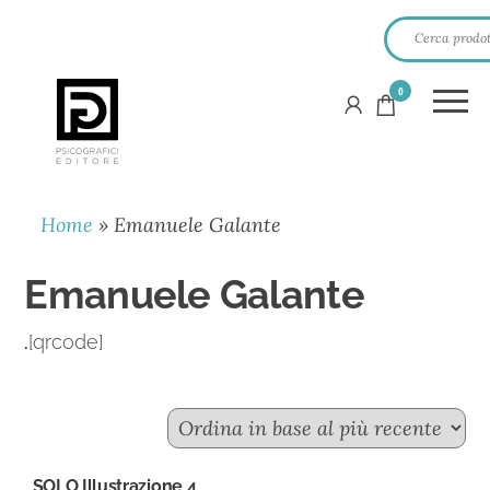
0
PSICOGRAFICI
EDITORE
Home
»
Emanuele Galante
Emanuele Galante
.
[qrcode]
SOLO Illustrazione 4