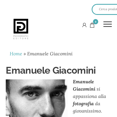
0
PSICOGRAFICI
EDITORE
Home
»
Emanuele Giacomini
Emanuele Giacomini
Emanuele
Giacomini
si
appassiona alla
fotografia
da
giovanissimo.