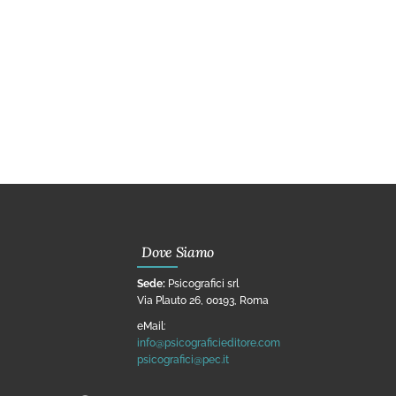
Dove Siamo
Sede:
Psicografici srl
Via Plauto 26, 00193, Roma
eMail:
info@psicograficieditore.com
psicografici@pec.it