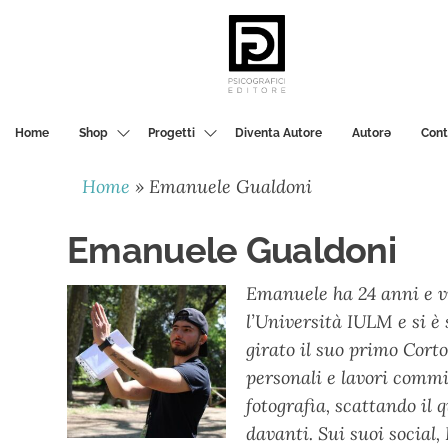
PSICOGRAFICI
EDITORE
Home
Shop
Progetti
Diventa Autore
Autorә
Cont
Home
»
Emanuele Gualdoni
Emanuele Gualdoni
Emanuele ha 24 anni e v
l’Università IULM e si 
girato il suo primo Cor
personali e lavori commi
fotografia, scattando il 
davanti. Sui suoi social