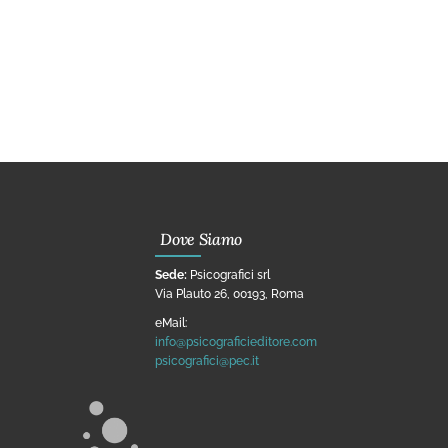
Dove Siamo
Sede:
Psicografici srl
Via Plauto 26, 00193, Roma
eMail:
info@psicograficieditore.com
psicografici@pec.it