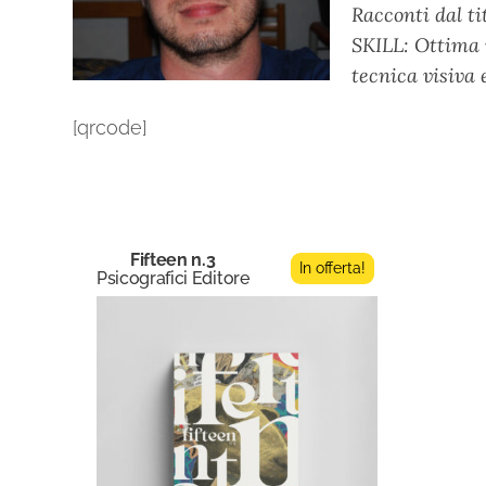
Racconti dal ti
SKILL: Ottima m
tecnica visiva
[qrcode]
Fifteen n.3
In offerta!
Psicografici Editore