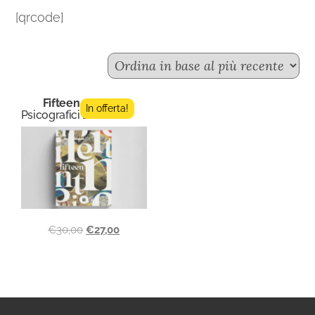
[qrcode]
Fifteen n.3
In offerta!
Psicografici Editore
€
30,00
€
27,00