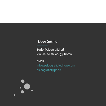
Dove Siamo
Sede:
Psicografici srl
Via Plauto 26, 00193, Roma
eMail:
info@psicograficieditore.com
psicografici@pec.it