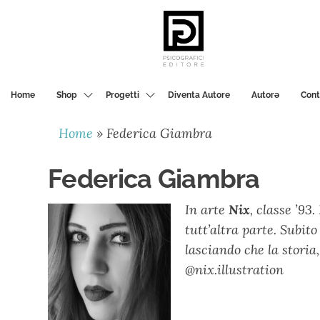
PSICOGRAFICI
EDITORE
Home
Shop
Progetti
Diventa Autore
Autorә
Cont
Home
»
Federica Giambra
Federica Giambra
In arte
Nix
, classe ’93
tutt’altra parte. Subit
lasciando che la storia, 
@nix.illustration