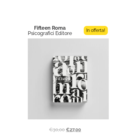
Fifteen Roma
In offerta!
Psicografici Editore
€
30,00
€
27,00