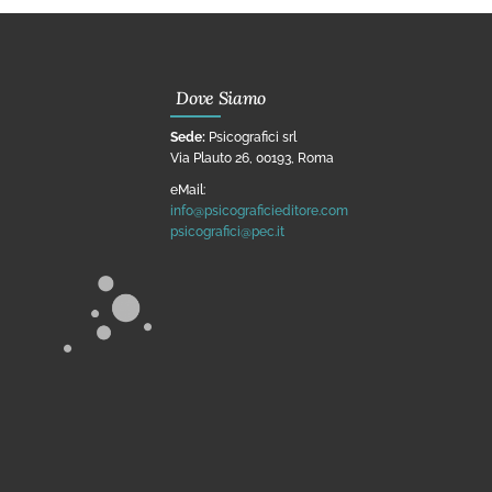
Dove Siamo
Sede:
Psicografici srl
Via Plauto 26, 00193, Roma
eMail:
info@psicograficieditore.com
psicografici@pec.it