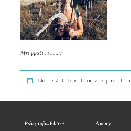
@frappati
[qrcode]
Non è stato trovato nessun prodotto c
Psicografici Editore
Agency