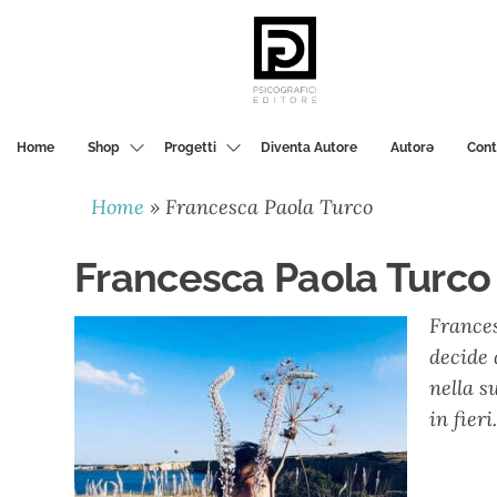
PSICOGRAFICI
EDITORE
Home
Shop
Progetti
Diventa Autore
Autorә
Cont
Home
»
Francesca Paola Turco
Francesca Paola Turco
Frances
decide 
nella s
in fieri