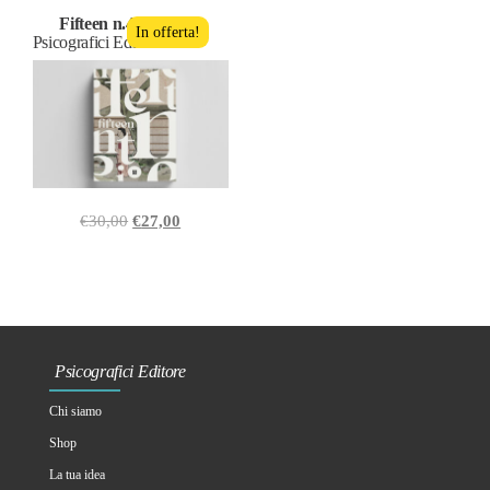
Fifteen n.4
In offerta!
Psicografici Editore
€
30,00
€
27,00
Psicografici Editore
Chi siamo
Shop
La tua idea