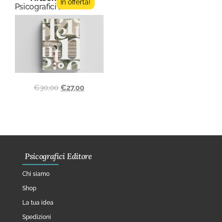
In offerta!
Psicografici Editore
€
30,00
€
27,00
Psicografici Editore
Chi siamo
Shop
La tua idea
Spedizioni