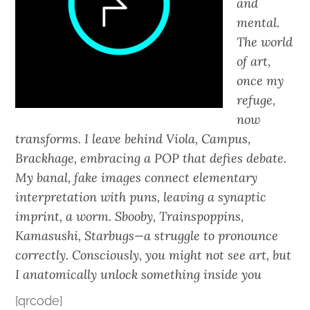
and
mental.
The world
of art,
once my
refuge,
now
transforms. I leave behind Viola, Campus,
Brackhage, embracing a POP that defies debate.
My banal, fake images connect elementary
interpretation with puns, leaving a synaptic
imprint, a worm. Sbooby, Trainspoppins,
Kamasushi, Starbugs—a struggle to pronounce
correctly. Consciously, you might not see art, but
I anatomically unlock something inside you
[qrcode]