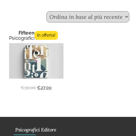
Fifteen n.2
In offerta!
Psicografici Editore
€
30,00
€
27,00
Psicografici Editore