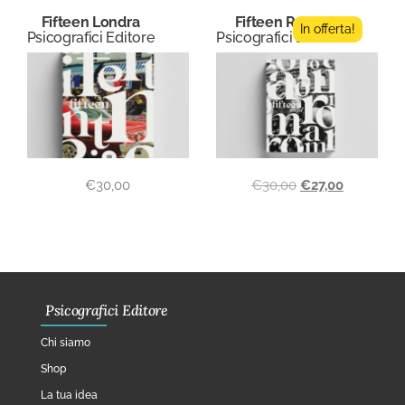
Fifteen Londra
Fifteen Roma
In offerta!
Psicografici Editore
Psicografici Editore
€
30,00
€
30,00
€
27,00
Psicografici Editore
Chi siamo
Shop
La tua idea