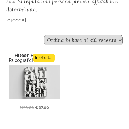
solo. Si reputa una persona precisa, affidabile e
determinata.
[qrcode]
Fifteen Roma
In offerta!
Psicografici Editore
€
30,00
€
27,00