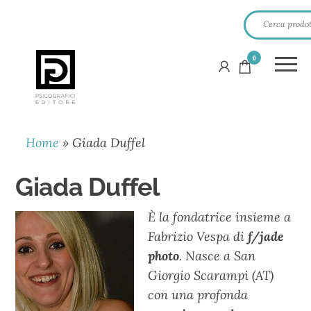
0
PSICOGRAFICI
EDITORE
Home
»
Giada Duffel
Giada Duffel
È la fondatrice insieme a
Fabrizio Vespa di
f/jade
photo
. Nasce a San
Giorgio Scarampi (AT)
con una profonda