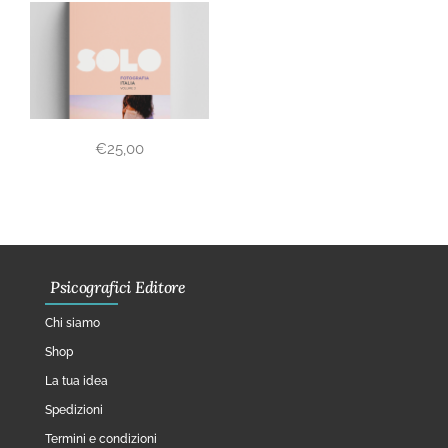
€
25,00
Psicografici Editore
Chi siamo
Shop
La tua idea
Spedizioni
Termini e condizioni