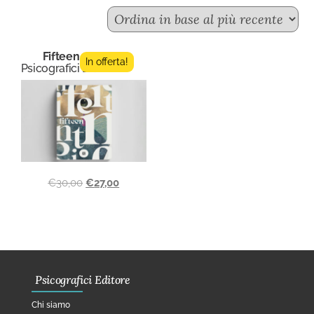
Fifteen n.2
In offerta!
Psicografici Editore
€
30,00
€
27,00
Psicografici Editore
Chi siamo