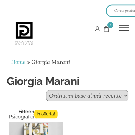
0
PSICOGRAFICI
EDITORE
Home
»
Giorgia Marani
Giorgia Marani
Fifteen n.3
In offerta!
Psicografici Editore