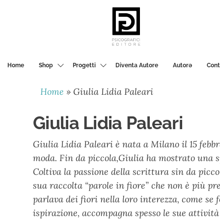
PSICOGRAFICI
EDITORE
Home
Shop
Progetti
Diventa Autore
Autorә
Cont
Home
»
Giulia Lidia Paleari
Giulia Lidia Paleari
Giulia Lidia Paleari è nata a Milano il 15 febb
moda. Fin da piccola,Giulia ha mostrato una spi
Coltiva la passione della scrittura sin da picc
sua raccolta “parole in fiore” che non è più pr
parlava dei fiori nella loro interezza, come se
ispirazione, accompagna spesso le sue attività c