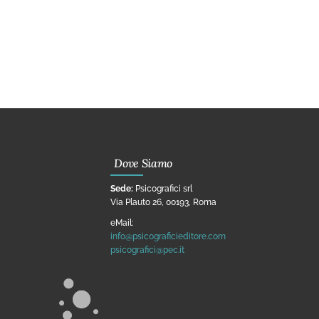
Dove Siamo
Sede:
Psicografici srl
Via Plauto 26, 00193, Roma
eMail:
info@psicograficieditore.com
psicografici@pec.it