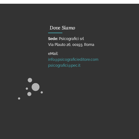
Dove Siamo
Sede:
Psicografici srl
Via Plauto 26, 00193, Roma
eMail:
info@psicograficieditore.com
psicografici@pec.it