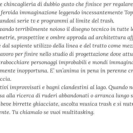
e chincaglieria di dubbio gusto che finisce per regalar
 fervida immaginazione leggendo incessantemente Top
andosi serie tv e programmi al limite del trash.
vando terribilmente noioso il disegno tecnico in tutte 
etrie, prospettive e ombre approda ad architettura af
e dal sapiente utilizzo della linea e del tratto come mez
lavoro per finire nello studio di progettazione dove att
arabocchiare personaggi improbabili e mondi immagina
lmente inopportuna. E’ un’anima in pena in perenne cris
ccia.
ivi improvvisati e bagni clandestini al lago. Quando no
sa alla ricerca di ruderi abbandonati o arranca lungo 
 beve birrette ghiacciate, ascolta musica trash e si n
ente. Tu chiamalo se vuoi multitasking.