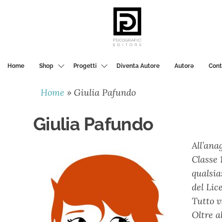
PSICOGRAFICI
EDITORE
Home
Shop
Progetti
Diventa Autore
Autorә
Cont
Home
»
Giulia Pafundo
Giulia Pafundo
All’ana
Classe 
qualsia
del Lic
Tutto v
Oltre a