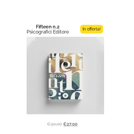
Fifteen n.2
In offerta!
Psicografici Editore
€
30,00
€
27,00