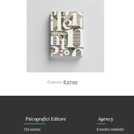
€
30,00
€
27,00
Psicografici Editore
Agency
Chi siamo
Il nostro metodo