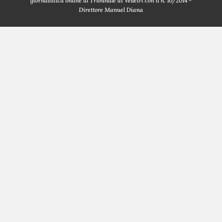
giornalistica online al Tribunale di Velletri con il n. 10/2014 -
Direttore Manuel Diana